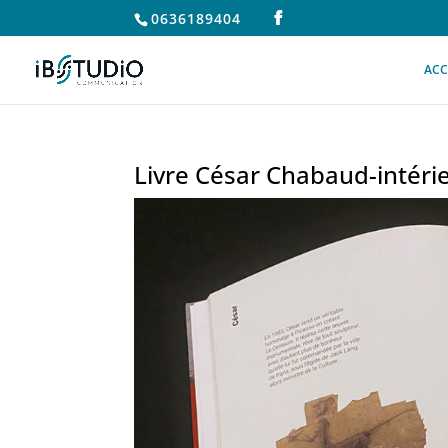
0636189404
ACC
Livre César Chabaud-intéri