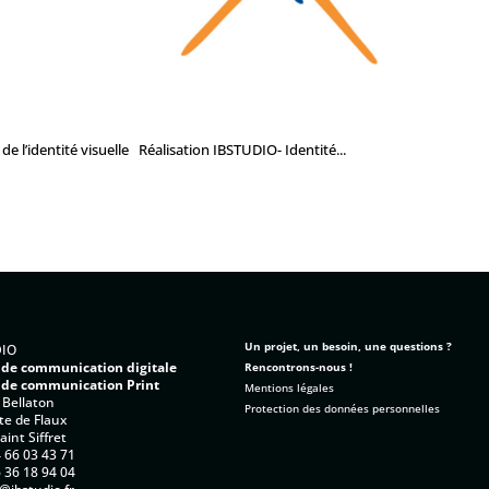
 l’identité visuelle Réalisation IBSTUDIO- Identité...
Un projet, un besoin, une questions ?
DIO
 de communication digitale
Rencontrons-nous !
 de communication Print
Mentions légales
 Bellaton
Protection des données personnelles
te de Flaux
int Siffret
4 66 03 43 71
6 36 18 94 04