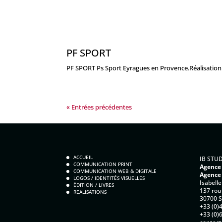
PF SPORT
PF SPORT Ps Sport Eyragues en Provence.Réalisation de
« Entrées précédentes
ACCUEIL
IB STU
COMMUNICATION PRINT
Agence
COMMUNICATION WEB & DIGITALE
Agence
LOGOS / IDENTITÉS VISUELLES
Isabelle
ÉDITION / LIVRES
137 rou
REALISATIONS
30700 Sa
+33 (0)
+33 (0)