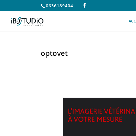
0636189404
ACC
optovet